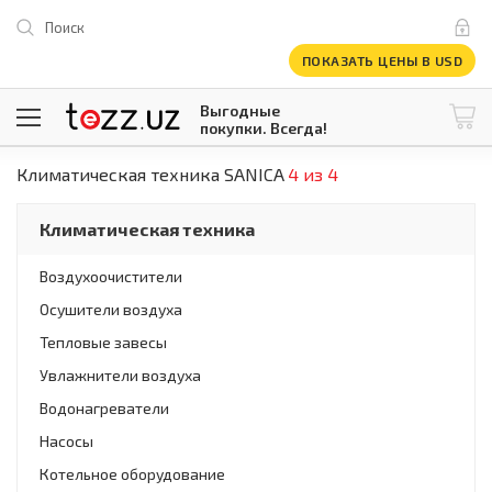
Поиск
ПОКАЗАТЬ ЦЕНЫ В USD
Выгодные
покупки. Всегда!
Климатическая техника SANICA
4 из 4
@tezzuz
1 USD = 12 296.16 сум
\
Все категории
Климатическая техника
Компьютеры и оргтехника
Телевизоры
Воздухоочистители
Климатическая техника
Осушители воздуха
Климатическая техника
Встраиваемая техника
Тепловые завесы
Крупнобытовая техника
Увлажнители воздуха
Крупнобытовая техника
Водонагреватели
Встраиваемая техника
Мелкая бытовая техника
Насосы
Мелкая бытовая техника
Котельное оборудование