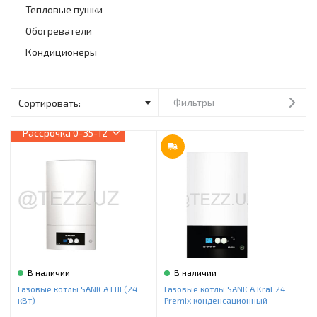
Инструменты и техника
Тепловые пушки
Обогреватели
Товары для дома
Кондиционеры
Красота и здоровье
Пылесосы
Фильтры
Фильтры для воды
Рассрочка
0-35-12
Сантехника
В наличии
В наличии
Газовые котлы SANICA FIJI (24
Газовые котлы SANICA Kral 24
кВт)
Premix конденсационный