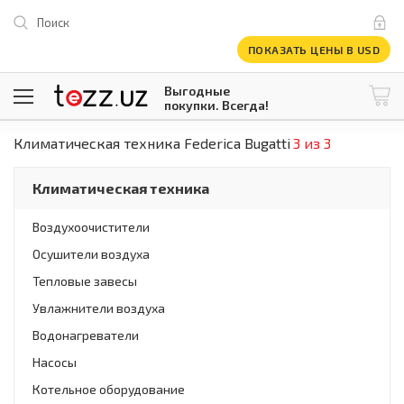
Поиск
ПОКАЗАТЬ ЦЕНЫ В USD
Выгодные
покупки. Всегда!
Климатическая техника Federica Bugatti
3 из 3
@tezzuz
1 USD = 12 296.16 сум
\
Все категории
Климатическая техника
Компьютеры и оргтехника
Телевизоры
Воздухоочистители
Климатическая техника
Осушители воздуха
Климатическая техника
Встраиваемая техника
Тепловые завесы
Крупнобытовая техника
Увлажнители воздуха
Крупнобытовая техника
Водонагреватели
Встраиваемая техника
Мелкая бытовая техника
Насосы
Мелкая бытовая техника
Котельное оборудование