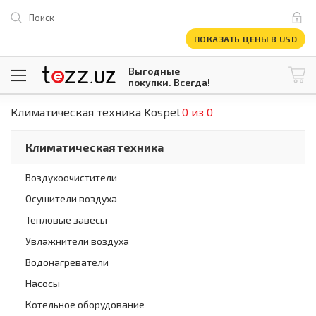
Поиск
ПОКАЗАТЬ ЦЕНЫ В USD
Выгодные
покупки. Всегда!
Климатическая техника Kospel
0 из 0
@tezzuz
1 USD = 12 296.16 сум
\
Все категории
Климатическая техника
Компьютеры и оргтехника
Телевизоры
Воздухоочистители
Климатическая техника
Осушители воздуха
Климатическая техника
Встраиваемая техника
Тепловые завесы
Крупнобытовая техника
Увлажнители воздуха
Крупнобытовая техника
Водонагреватели
Встраиваемая техника
Мелкая бытовая техника
Насосы
Мелкая бытовая техника
Котельное оборудование