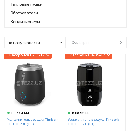
Инструменты и техника
Тепловые пушки
Обогреватели
Товары для дома
Кондиционеры
Красота и здоровье
Пылесосы
Фильтры
Фильтры для воды
Рассрочка
0-35-12
Рассрочка
0-35-12
Сантехника
В наличии
В наличии
Увлажнитель воздуха Timberk
Увлажнитель воздуха Timberk
THU UL 23E (BL)
THU UL 37 E (E1)