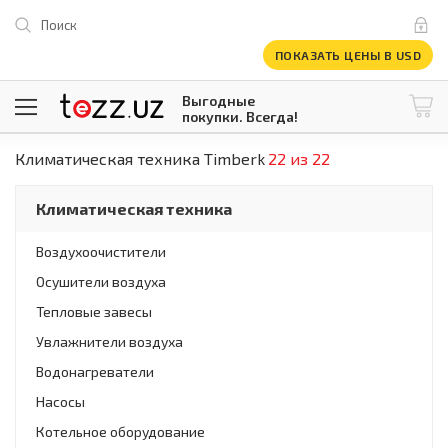
Поиск
ПОКАЗАТЬ ЦЕНЫ В USD
Выгодные
покупки. Всегда!
Климатическая техника Timberk
22 из 22
@tezzuz
1 USD = 12 296.16 сум
\
Все категории
Климатическая техника
Компьютеры и оргтехника
Телевизоры
Воздухоочистители
Климатическая техника
Осушители воздуха
Климатическая техника
Встраиваемая техника
Тепловые завесы
Крупнобытовая техника
Увлажнители воздуха
Крупнобытовая техника
Водонагреватели
Встраиваемая техника
Мелкая бытовая техника
Насосы
Мелкая бытовая техника
Котельное оборудование