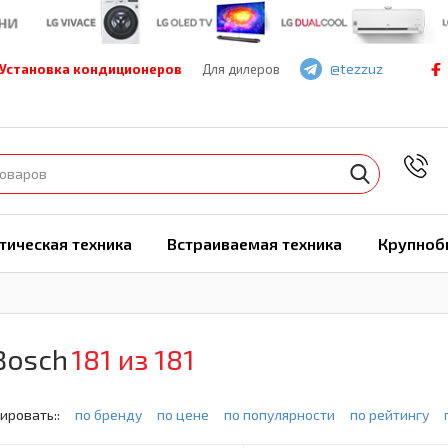
@tezzuz
Установка кондиционеров
Для дилеров
7
тическая техника
Встраиваемая техника
Крупноб
Bosch
181 из 181
ировать::
по бренду
по цене
по популярности
по рейтингу