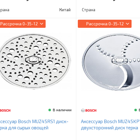
трана
Китай
Страна
Рассрочка
0-35-12
Рассрочка
0-35-12
В наличии
сессуар Bosch MUZ45RS1 диск-
Аксессуар Bosch MUZ45KP
рка для сырых овощей
двухсторонний диск терка