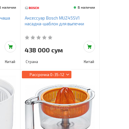
В наличии
В наличии
 чаша
Аксессуар Bosch MUZ45SV1
насадка-шаблон для выпечки
438 000 сум
Китай
Страна
Китай
Рассрочка
0-35-12