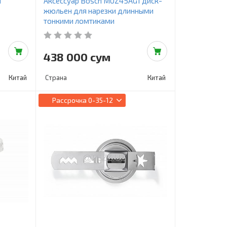
1
Аксессуар Bosch MUZ45AG1 диск-
жюльен для нарезки длинными
тонкими ломтиками
438 000 сум
Китай
Страна
Китай
Рассрочка
0-35-12