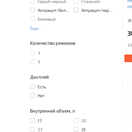
Ак
Cерый-черный
Cтальной
ко
Антрацит/белый
Антрацит/черный
Бежевый
Еще...
3
Количество режимов
С
3
9
Дисплей
Есть
Нет
Внутренний объем, л
17
20
23
25