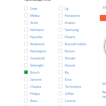
С
Gree
Lg
Midea
Panasonic
Artel
Avalon
Hofmann
Samsung
Hyundai
Polaris
Redmond
Russell hobbs
Remington
Roison
Goodwell
Shivaki
Delonghi
Hoover
Bosch
Bq
Janome
Elna
Chayka
Technobox
Ак
Philips
Ziffler
те
Beko
Corona