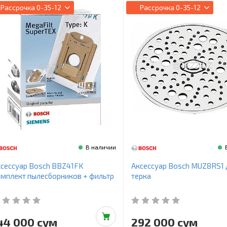
Рассрочка
0-35-12
Рассрочка
0-35-12
В наличии
сессуар Bosch BBZ41FK
Аксессуар Bosch MUZ8RS1 
мплект пылесборников + фильтр
терка
44 000 сум
292 000 сум