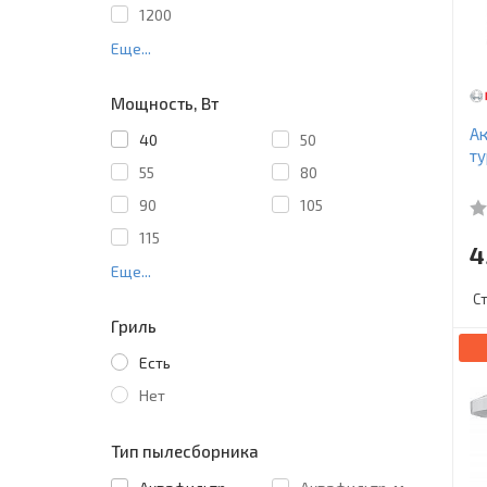
1200
Еще...
Мощность, Вт
Ак
40
50
т
55
80
90
105
115
4
Еще...
С
Гриль
Есть
Нет
Тип пылесборника