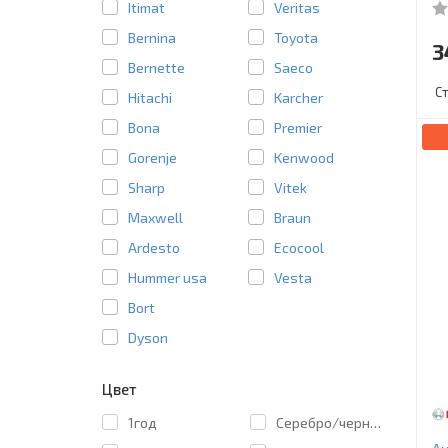
Itimat
Veritas
Bernina
Toyota
3
Bernette
Saeco
С
Hitachi
Karcher
Bona
Premier
Gorenje
Kenwood
Sharp
Vitek
Maxwell
Braun
Ardesto
Ecocool
Hummer usa
Vesta
Bort
Dyson
Цвет
1год
Cеребро/черный