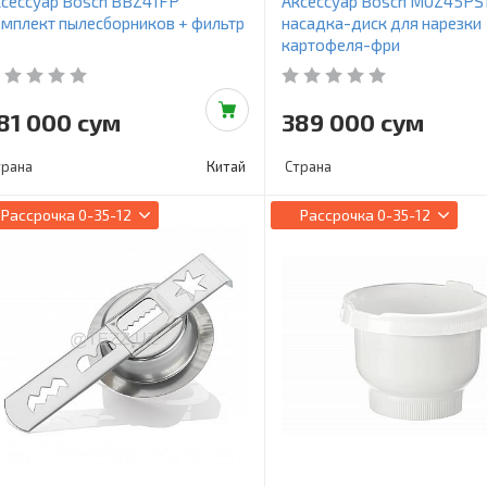
сессуар Bosch BBZ41FP
Аксессуар Bosch MUZ45PS
мплект пылесборников + фильтр
насадка-диск для нарезки
картофеля-фри
81 000 сум
389 000 сум
трана
Китай
Страна
Рассрочка
0-35-12
Рассрочка
0-35-12