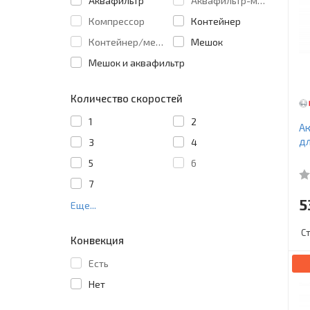
Аквафильтр
Аквафильтр-мешок
Компрессор
Контейнер
Контейнер/мешок
Мешок
Мешок и аквафильтр
Количество скоростей
1
2
Ак
дл
3
4
5
6
7
5
Еще...
С
Конвекция
Есть
Нет