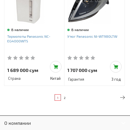
В наличии
В наличии
Термопоты Panasonic NC-
Утюг Panasonic NI-WT980LTW
EG4000WTS
1 689 000 сум
1 707 000 сум
Страна
Китай
Гарантия
3 год
1
2
О компании