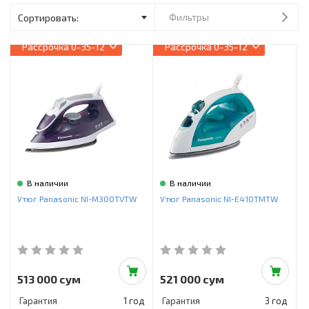
Инструменты и техника
Фильтры
Товары для дома
Рассрочка
0-35-12
Рассрочка
0-35-12
Красота и здоровье
Пылесосы
Фильтры для воды
Сантехника
В наличии
В наличии
Утюг Panasonic NI-M300TVTW
Утюг Panasonic NI-E410TMTW
513 000 сум
521 000 сум
Гарантия
1 год
Гарантия
3 год