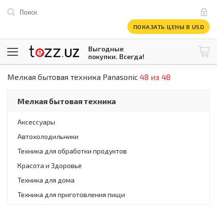
Поиск
ПОКАЗАТЬ ЦЕНЫ В USD
Выгодные
покупки. Всегда!
Мелкая бытовая техника Panasonic
48 из 48
@tezzuz
1 USD = 12 296.16 сум
\
Все категории
Мелкая бытовая техника
Компьютеры и оргтехника
Телевизоры
Аксессуары
Климатическая техника
Автохолодильники
Климатическая техника
Встраиваемая техника
Техника для обработки продуктов
Крупнобытовая техника
Красота и Здоровье
Крупнобытовая техника
Техника для дома
Встраиваемая техника
Мелкая бытовая техника
Техника для приготовления пищи
Мелкая бытовая техника