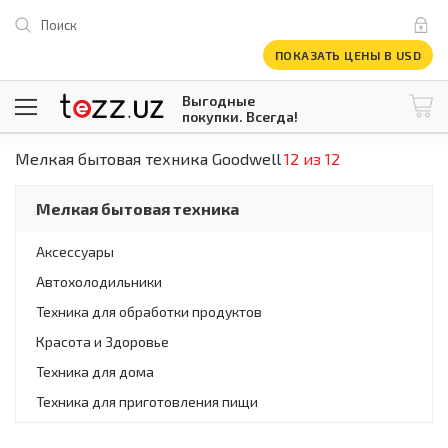
Поиск
ПОКАЗАТЬ ЦЕНЫ В USD
Выгодные
покупки. Всегда!
Мелкая бытовая техника Goodwell
12 из 12
@tezzuz
1 USD = 12 296.16 сум
\
Все категории
Мелкая бытовая техника
Компьютеры и оргтехника
Телевизоры
Аксессуары
Климатическая техника
Автохолодильники
Климатическая техника
Встраиваемая техника
Техника для обработки продуктов
Крупнобытовая техника
Красота и Здоровье
Крупнобытовая техника
Техника для дома
Встраиваемая техника
Мелкая бытовая техника
Техника для приготовления пищи
Мелкая бытовая техника