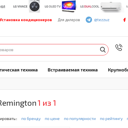
@tezzuz
Установка кондиционеров
Для дилеров
7
тическая техника
Встраиваемая техника
Крупноб
Remington
1 из 1
ировать::
по бренду
по цене
по популярности
по рейтингу