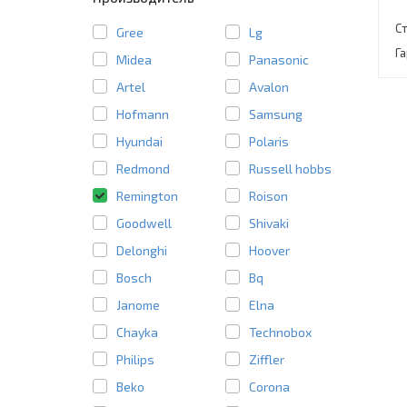
С
Gree
Lg
Г
Midea
Panasonic
Artel
Avalon
Hofmann
Samsung
Hyundai
Polaris
Redmond
Russell hobbs
Remington
Roison
Goodwell
Shivaki
Delonghi
Hoover
Bosch
Bq
Janome
Elna
Chayka
Technobox
Philips
Ziffler
Beko
Corona