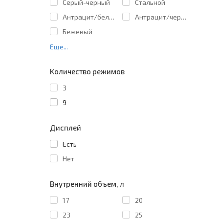
Cерый-черный
Cтальной
Антрацит/белый
Антрацит/черный
Бежевый
Еще...
Количество режимов
3
9
Дисплей
Есть
Нет
Внутренний объем, л
17
20
23
25