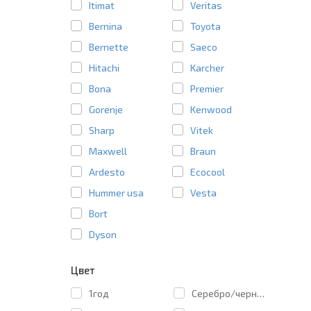
Itimat
Veritas
Bernina
Toyota
Bernette
Saeco
Hitachi
Karcher
Bona
Premier
Gorenje
Kenwood
Sharp
Vitek
Maxwell
Braun
Ardesto
Ecocool
Hummer usa
Vesta
Bort
Dyson
Цвет
1год
Cеребро/черный