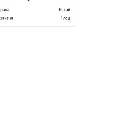
трана
Китай
арантия
1 год