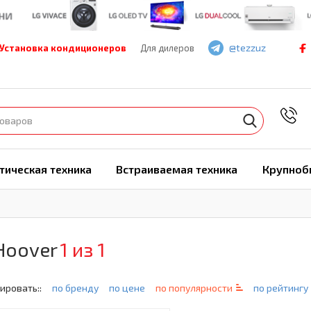
@tezzuz
Установка кондиционеров
Для дилеров
7
тическая техника
Встраиваемая техника
Крупноб
Hoover
1 из 1
ировать::
по бренду
по цене
по популярности
по рейтингу