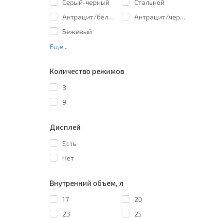
Cерый-черный
Cтальной
Антрацит/белый
Антрацит/черный
Бежевый
Еще...
Количество режимов
3
9
Дисплей
Есть
Нет
Внутренний объем, л
17
20
23
25