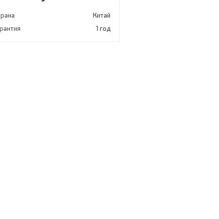
трана
Китай
арантия
1 год