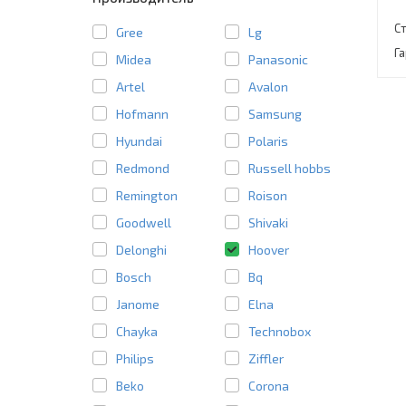
С
Gree
Lg
Г
Midea
Panasonic
Artel
Avalon
Hofmann
Samsung
Hyundai
Polaris
Redmond
Russell hobbs
Remington
Roison
Goodwell
Shivaki
Delonghi
Hoover
Bosch
Bq
Janome
Elna
Chayka
Technobox
Philips
Ziffler
Beko
Corona