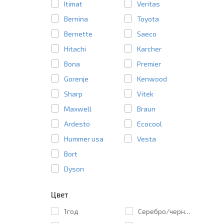
Itimat
Veritas
Bernina
Toyota
Bernette
Saeco
Hitachi
Karcher
Bona
Premier
Gorenje
Kenwood
Sharp
Vitek
Maxwell
Braun
Ardesto
Ecocool
Hummer usa
Vesta
Bort
Dyson
Цвет
1год
Cеребро/черный