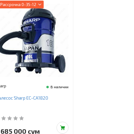
Рассрочка
0-35-12
arp
В наличии
лесос Sharp EC-CA1820
 685 000 сум