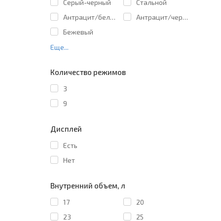
Cерый-черный
Cтальной
Антрацит/белый
Антрацит/черный
Бежевый
Еще...
Количество режимов
3
9
Дисплей
Есть
Нет
Внутренний объем, л
17
20
23
25