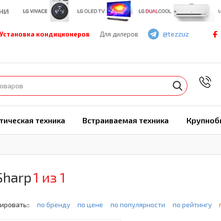
@tezzuz
Установка кондиционеров
Для дилеров
7
тическая техника
Встраиваемая техника
Крупноб
Sharp
1 из 1
ировать::
по бренду
по цене
по популярности
по рейтингу