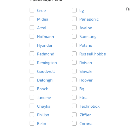
Г
Gree
Lg
Midea
Panasonic
Artel
Avalon
Hofmann
Samsung
Hyundai
Polaris
Redmond
Russell hobbs
Remington
Roison
Goodwell
Shivaki
Delonghi
Hoover
Bosch
Bq
Janome
Elna
Chayka
Technobox
Philips
Ziffler
Beko
Corona