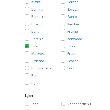
Itimat
Veritas
Bernina
Toyota
Bernette
Saeco
Hitachi
Karcher
Bona
Premier
Gorenje
Kenwood
Sharp
Vitek
Maxwell
Braun
Ardesto
Ecocool
Hummer usa
Vesta
Bort
Dyson
Цвет
1год
Cеребро/черный