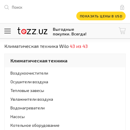
Поиск
ПОКАЗАТЬ ЦЕНЫ В USD
Выгодные
покупки. Всегда!
Климатическая техника Wilo
43 из 43
@tezzuz
1 USD = 12 296.16 сум
\
Все категории
Климатическая техника
Компьютеры и оргтехника
Телевизоры
Воздухоочистители
Климатическая техника
Осушители воздуха
Климатическая техника
Встраиваемая техника
Тепловые завесы
Крупнобытовая техника
Увлажнители воздуха
Крупнобытовая техника
Водонагреватели
Встраиваемая техника
Мелкая бытовая техника
Насосы
Мелкая бытовая техника
Котельное оборудование