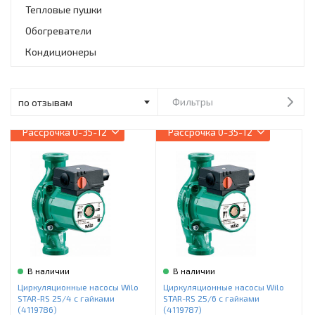
Инструменты и техника
Тепловые пушки
Обогреватели
Товары для дома
Кондиционеры
Красота и здоровье
Пылесосы
Фильтры
Фильтры для воды
Рассрочка
0-35-12
Рассрочка
0-35-12
Сантехника
В наличии
В наличии
Циркуляционные насосы Wilo
Циркуляционные насосы Wilo
STAR-RS 25/4 с гайками
STAR-RS 25/6 с гайками
(4119786)
(4119787)