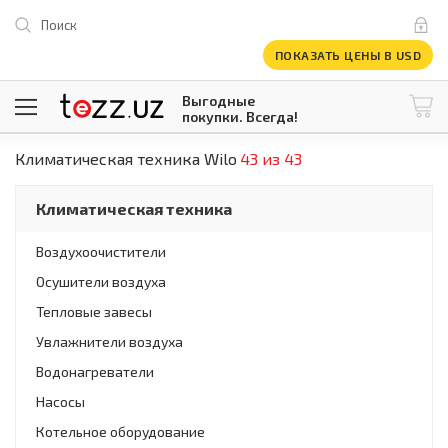
Поиск
ПОКАЗАТЬ ЦЕНЫ В USD
Выгодные
покупки. Всегда!
Климатическая техника Wilo
43 из 43
@tezzuz
1 USD = 12 296.16 сум
\
Все категории
Климатическая техника
Компьютеры и оргтехника
Телевизоры
Воздухоочистители
Климатическая техника
Осушители воздуха
Климатическая техника
Встраиваемая техника
Тепловые завесы
Крупнобытовая техника
Увлажнители воздуха
Крупнобытовая техника
Водонагреватели
Встраиваемая техника
Мелкая бытовая техника
Насосы
Мелкая бытовая техника
Котельное оборудование