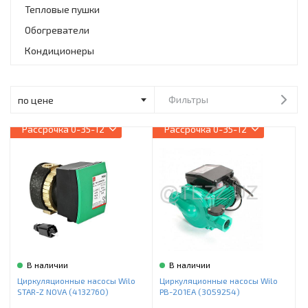
Инструменты и техника
Тепловые пушки
Обогреватели
Товары для дома
Кондиционеры
Красота и здоровье
Пылесосы
Фильтры
Фильтры для воды
Рассрочка
0-35-12
Рассрочка
0-35-12
Сантехника
В наличии
В наличии
Циркуляционные насосы Wilo
Циркуляционные насосы Wilo
STAR-Z NOVA (4132760)
PB-201EA (3059254)