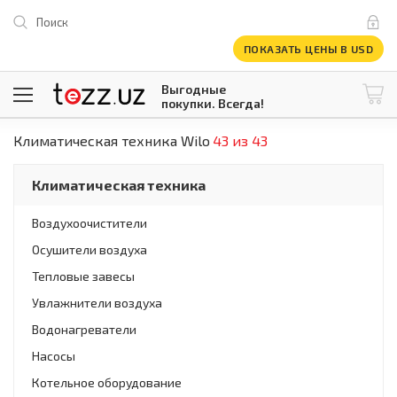
Поиск
ПОКАЗАТЬ ЦЕНЫ В USD
Выгодные
покупки. Всегда!
Климатическая техника Wilo
43 из 43
@tezzuz
1 USD = 12 296.16 сум
\
Все категории
Климатическая техника
Компьютеры и оргтехника
Телевизоры
Воздухоочистители
Климатическая техника
Осушители воздуха
Климатическая техника
Встраиваемая техника
Тепловые завесы
Крупнобытовая техника
Увлажнители воздуха
Крупнобытовая техника
Водонагреватели
Встраиваемая техника
Мелкая бытовая техника
Насосы
Мелкая бытовая техника
Котельное оборудование