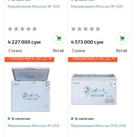
Инструменты и техника
Морозильник Moscow XF-200
Морозильник Moscow XF-230
Товары для дома
Красота и здоровье
Пылесосы
4 227 000 сум
4 573 000 сум
Страна
Китай
Страна
Китай
Фильтры для воды
Рассрочка
0-35-12
Рассрочка
0-35-12
Сантехника
В наличии
В наличии
Морозильник Moscow XF-252
Морозильник Moscow SCD-258