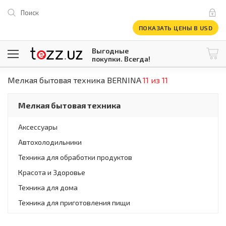
Поиск
ПОКАЗАТЬ ЦЕНЫ В USD
Выгодные
покупки. Всегда!
Мелкая бытовая техника BERNINA
11 из 11
@tezzuz
1 USD = 12 296.16 сум
\
Все категории
Мелкая бытовая техника
Компьютеры и оргтехника
Телевизоры
Аксессуары
Климатическая техника
Автохолодильники
Климатическая техника
Встраиваемая техника
Техника для обработки продуктов
Крупнобытовая техника
Красота и Здоровье
Крупнобытовая техника
Техника для дома
Встраиваемая техника
Мелкая бытовая техника
Техника для приготовления пищи
Мелкая бытовая техника