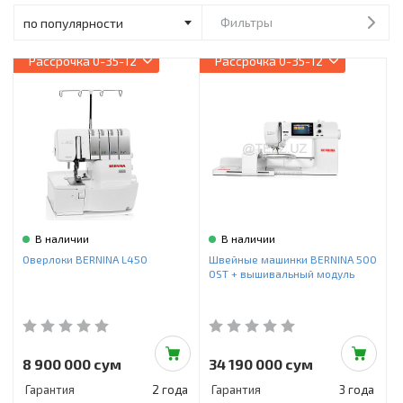
Инструменты и техника
Фильтры
Товары для дома
Рассрочка
0-35-12
Рассрочка
0-35-12
Красота и здоровье
Пылесосы
Фильтры для воды
Сантехника
В наличии
В наличии
Оверлоки BERNINA L450
Швейные машинки BERNINA 500
OST + вышивальный модуль
8 900 000 сум
34 190 000 сум
Гарантия
2 года
Гарантия
3 года