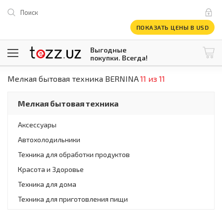
Поиск
ПОКАЗАТЬ ЦЕНЫ В USD
Выгодные
покупки. Всегда!
Мелкая бытовая техника BERNINA
11 из 11
@tezzuz
1 USD = 12 296.16 сум
\
Все категории
Мелкая бытовая техника
Компьютеры и оргтехника
Телевизоры
Аксессуары
Климатическая техника
Автохолодильники
Климатическая техника
Встраиваемая техника
Техника для обработки продуктов
Крупнобытовая техника
Красота и Здоровье
Крупнобытовая техника
Техника для дома
Встраиваемая техника
Мелкая бытовая техника
Техника для приготовления пищи
Мелкая бытовая техника