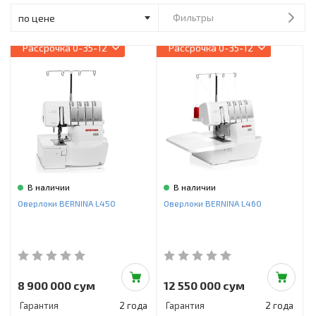
Инструменты и техника
Фильтры
Товары для дома
Рассрочка
0-35-12
Рассрочка
0-35-12
Красота и здоровье
Пылесосы
Фильтры для воды
Сантехника
В наличии
В наличии
Оверлоки BERNINA L450
Оверлоки BERNINA L460
8 900 000 сум
12 550 000 сум
Гарантия
2 года
Гарантия
2 года