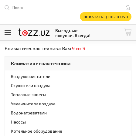
Поиск
ПОКАЗАТЬ ЦЕНЫ В USD
Выгодные
покупки. Всегда!
Климатическая техника Baxi
9 из 9
@tezzuz
1 USD = 12 296.16 сум
\
Все категории
Климатическая техника
Компьютеры и оргтехника
Телевизоры
Воздухоочистители
Климатическая техника
Осушители воздуха
Климатическая техника
Встраиваемая техника
Тепловые завесы
Крупнобытовая техника
Увлажнители воздуха
Крупнобытовая техника
Водонагреватели
Встраиваемая техника
Мелкая бытовая техника
Насосы
Мелкая бытовая техника
Котельное оборудование