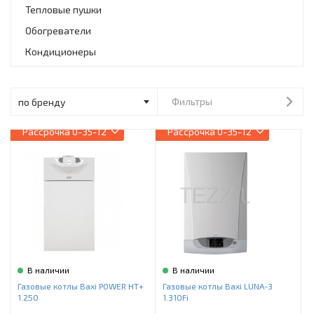
Инструменты и техника
Тепловые пушки
Обогреватели
Товары для дома
Кондиционеры
Красота и здоровье
Пылесосы
Фильтры
Фильтры для воды
Рассрочка
0-35-12
Рассрочка
0-35-12
Сантехника
В наличии
В наличии
Газовые котлы Baxi POWER HT+
Газовые котлы Baxi LUNA-3
1.250
1.310Fi