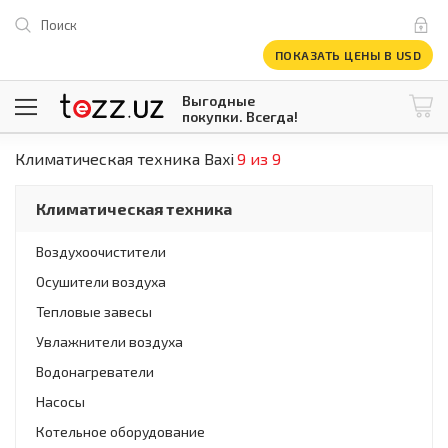
Поиск
ПОКАЗАТЬ ЦЕНЫ В USD
Выгодные
покупки. Всегда!
Климатическая техника Baxi
9 из 9
@tezzuz
1 USD = 12 296.16 сум
\
Все категории
Климатическая техника
Компьютеры и оргтехника
Телевизоры
Воздухоочистители
Климатическая техника
Осушители воздуха
Климатическая техника
Встраиваемая техника
Тепловые завесы
Крупнобытовая техника
Увлажнители воздуха
Крупнобытовая техника
Водонагреватели
Встраиваемая техника
Мелкая бытовая техника
Насосы
Мелкая бытовая техника
Котельное оборудование